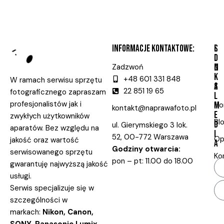
INFORMACJE KONTAKTOWE:
L
S
I
O
Zadzwoń
N
C
K
I
+48 601 331 848
W ramach serwisu sprzętu
S
A
22 851 19 65
fotograficznego zapraszam
L
profesjonalistów jak i
H
M
kontakt@naprawafoto.pl
E
zwykłych użytkowników
Bl
D
ul. Gierymskiego 3 lok.
aparatów. Bez względu na
I
52, 00-772 Warszawa
Op
jakość oraz wartość
A
Godziny otwarcia:
serwisowanego sprzętu
Ko
pon – pt: 11.00 do 18.00
gwarantuję najwyższą jakość
usługi.
Serwis specjalizuje się w
szczególności w
markach:
Nikon, Canon,
SONY, Panasonic Lumix.